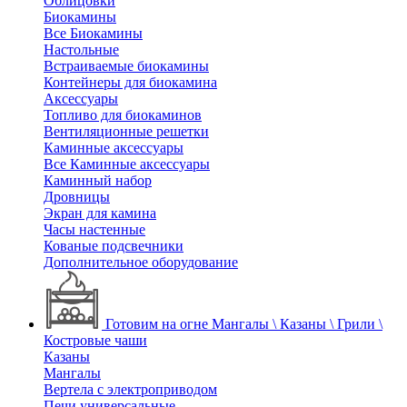
Облицовки
Биокамины
Все Биокамины
Настольные
Встраиваемые биокамины
Контейнеры для биокамина
Аксессуары
Топливо для биокаминов
Вентиляционные решетки
Каминные аксессуары
Все Каминные аксессуары
Каминный набор
Дровницы
Экран для камина
Часы настенные
Кованые подсвечники
Дополнительное оборудование
Готовим на огне
Мангалы \ Казаны \ Грили \
Костровые чаши
Казаны
Мангалы
Вертела с электроприводом
Печи универсальные