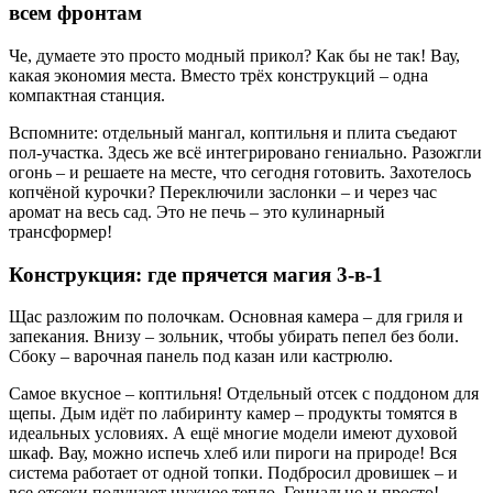
всем фронтам
Че, думаете это просто модный прикол? Как бы не так! Вау,
какая экономия места. Вместо трёх конструкций – одна
компактная станция.
Вспомните: отдельный мангал, коптильня и плита съедают
пол-участка. Здесь же всё интегрировано гениально. Разожгли
огонь – и решаете на месте, что сегодня готовить. Захотелось
копчёной курочки? Переключили заслонки – и через час
аромат на весь сад. Это не печь – это кулинарный
трансформер!
Конструкция: где прячется магия 3-в-1
Щас разложим по полочкам. Основная камера – для гриля и
запекания. Внизу – зольник, чтобы убирать пепел без боли.
Сбоку – варочная панель под казан или кастрюлю.
Самое вкусное – коптильня! Отдельный отсек с поддоном для
щепы. Дым идёт по лабиринту камер – продукты томятся в
идеальных условиях. А ещё многие модели имеют духовой
шкаф. Вау, можно испечь хлеб или пироги на природе! Вся
система работает от одной топки. Подбросил дровишек – и
все отсеки получают нужное тепло. Гениально и просто!