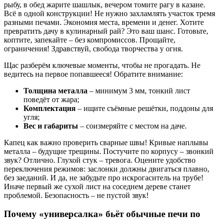
рыбу, в обед жарите шашлык, вечером томите рагу в казане.
Всё в одной конструкции! Не нужно захламлять участок тремя
разными печами. Экономия места, времени и денег. Хотите
превратить дачу в кулинарный рай? Это ваш шанс. Готовьте,
коптите, запекайте – без компромиссов. Прощайте,
ограничения! Здравствуй, свобода творчества у огня.
Щас разберём ключевые моменты, чтобы не прогадать. Не
ведитесь на первое попавшееся! Обратите внимание:
Толщина металла
– минимум 3 мм, тонкий лист
поведёт от жара;
Комплектация
– ищите съёмные решётки, поддоны для
угля;
Вес и габариты
– соизмеряйте с местом на даче.
Капец как важно проверить сварные швы! Кривые наплывы
металла – будущие трещины. Постучите по корпусу – звонкий
звук? Отлично. Глухой стук – тревога. Оцените удобство
переключения режимов: заслонки должны двигаться плавно,
без заеданий. И да, не забудьте про искрогаситель на трубе!
Иначе первый же сухой лист на соседнем дереве станет
проблемой. Безопасность – не пустой звук!
Почему «универсалка» бьёт обычные печи по