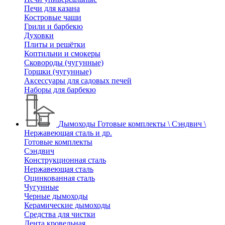
Печи для казана
Костровые чаши
Грили и барбекю
Духовки
Плиты и решётки
Коптильни и смокеры
Сковороды (чугунные)
Горшки (чугунные)
Аксессуары для садовых печей
Наборы для барбекю
Дымоходы
Готовые комплекты \ Сэндвич \
Нержавеющая сталь и др.
Готовые комплекты
Сэндвич
Конструкционная сталь
Нержавеющая сталь
Оцинкованная сталь
Чугунные
Черные дымоходы
Керамические дымоходы
Средства для чистки
Лента кровельная