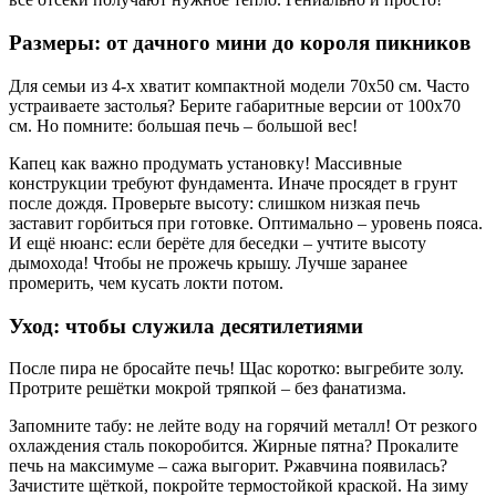
Размеры: от дачного мини до короля пикников
Для семьи из 4-х хватит компактной модели 70х50 см. Часто
устраиваете застолья? Берите габаритные версии от 100х70
см. Но помните: большая печь – большой вес!
Капец как важно продумать установку! Массивные
конструкции требуют фундамента. Иначе просядет в грунт
после дождя. Проверьте высоту: слишком низкая печь
заставит горбиться при готовке. Оптимально – уровень пояса.
И ещё нюанс: если берёте для беседки – учтите высоту
дымохода! Чтобы не прожечь крышу. Лучше заранее
промерить, чем кусать локти потом.
Уход: чтобы служила десятилетиями
После пира не бросайте печь! Щас коротко: выгребите золу.
Протрите решётки мокрой тряпкой – без фанатизма.
Запомните табу: не лейте воду на горячий металл! От резкого
охлаждения сталь покоробится. Жирные пятна? Прокалите
печь на максимуме – сажа выгорит. Ржавчина появилась?
Зачистите щёткой, покройте термостойкой краской. На зиму