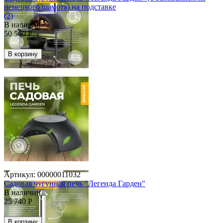
немецкого шамота) на подставке
(2)
В наличии
50 560
Р
В корзину
Артикул:
00000011032
Садовая чугунная печь "Легенда Гарден"
В наличии
25 740
Р
В корзину