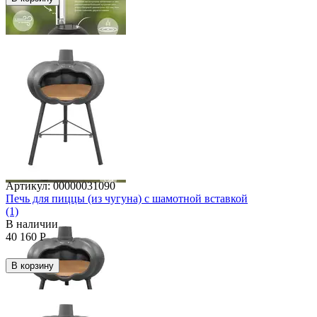
Артикул:
00000031090
Печь для пиццы (из чугуна) с шамотной вставкой
(1)
В наличии
40 160
Р
В корзину