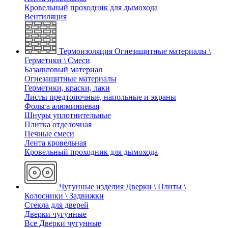
Кровельный проходник для дымохода
Вентиляция
Термоизоляция
Огнезащитные материалы \
Герметики \ Смеси
Базальтовый материал
Огнезащитные материалы
Герметики, краски, лаки
Листы предтопочные, напольные и экраны
Фольга алюминиевая
Шнуры уплотнительные
Плитка отделочная
Печные смеси
Лента кровельная
Кровельный проходник для дымохода
Чугунные изделия
Дверки \ Плиты \
Колосники \ Задвижки
Стекла для дверей
Дверки чугунные
Все Дверки чугунные