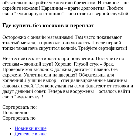
обязательно накройте чехлом или брезентом. И главное – не
скребите ножами! Царапины – враги долголетия. Любите
свою "кулинарную станцию" – она ответит верной службой.
Где купить без косяков и переплат
Осторожно с онлайн-магазинами! Там часто показывают
толстый металл, а привозят тонкую жесть. После первой
топки такая печь скрутится волной. Требуйте сертификаты!
Не стесняйтесь тестировать при получении. Постучите по
стенкам – звонкий звук? Хорошо. Глухой стук – брак.
Проверьте ход заслонок: должны двигаться плавно, без
скрежета. Уплотнители на дверцах? Обязательны для
копчения! Лучший выбор – специализированные магазины
садовых печей. Там консультанты сами фанатеют от готовки и
дадут дельный совет. Теперь вы вооружены – осталось найти
свою "чудо-печку"!
Сортировать по:
По наличию
Сортировать по
Новинки выше
Дешевые выше