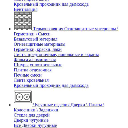
Кровельный проходник для дымохода
Вентиляция
Термоизоляция
Огнезащитные материалы \
Герметики \ Смеси
Базальтовый материал
Огнезащитные материалы
Герметики, краски, лаки
Листы предтопочные, напольные и экраны
Фольга алюминиевая
Шнуры уплотнительные
Плитка отделочная
Печные смеси
Лента кровельная
Кровельный проходник для дымохода
Чугунные изделия
Дверки \ Плиты \
Колосники \ Задвижки
Стекла для дверей
Дверки чугунные
Все Дверки чугунные