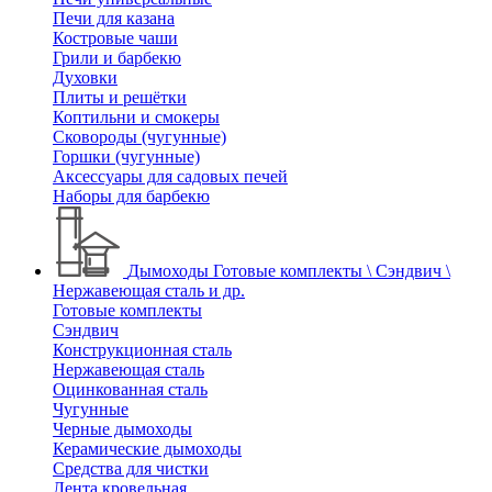
Печи для казана
Костровые чаши
Грили и барбекю
Духовки
Плиты и решётки
Коптильни и смокеры
Сковороды (чугунные)
Горшки (чугунные)
Аксессуары для садовых печей
Наборы для барбекю
Дымоходы
Готовые комплекты \ Сэндвич \
Нержавеющая сталь и др.
Готовые комплекты
Сэндвич
Конструкционная сталь
Нержавеющая сталь
Оцинкованная сталь
Чугунные
Черные дымоходы
Керамические дымоходы
Средства для чистки
Лента кровельная