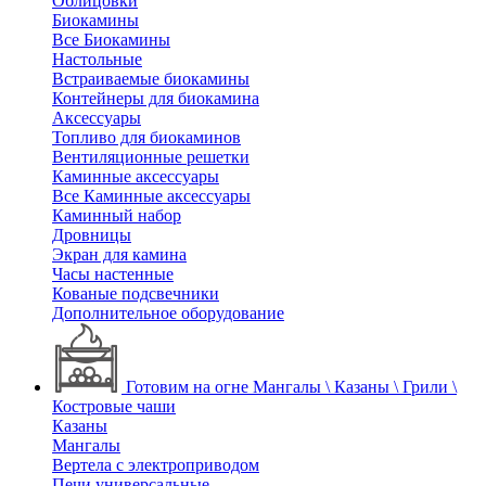
Облицовки
Биокамины
Все Биокамины
Настольные
Встраиваемые биокамины
Контейнеры для биокамина
Аксессуары
Топливо для биокаминов
Вентиляционные решетки
Каминные аксессуары
Все Каминные аксессуары
Каминный набор
Дровницы
Экран для камина
Часы настенные
Кованые подсвечники
Дополнительное оборудование
Готовим на огне
Мангалы \ Казаны \ Грили \
Костровые чаши
Казаны
Мангалы
Вертела с электроприводом
Печи универсальные