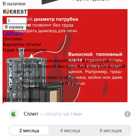
В наличии
+
−
В корзину
Сравнить
Доставка
Варианты оплаты
Наши преимущества
— Гарантия производителя на всю продукцию
— Самый большой выставочный зал в Московской
области
— Быстрый возврат и обмен
— Различные способы оплаты
— Доступные цены
Найдите похожие