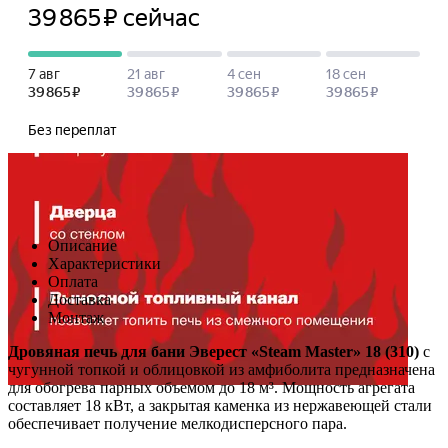
Описание
Характеристики
Оплата
Доставка
Монтаж
Дровяная печь для бани Эверест «Steam Master» 18 (310)
с
чугунной топкой и облицовкой из амфиболита предназначена
для обогрева парных объемом до 18 м³. Мощность агрегата
составляет 18 кВт, а закрытая каменка из нержавеющей стали
обеспечивает получение мелкодисперсного пара.