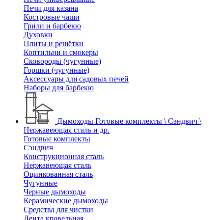
Печи для казана
Костровые чаши
Грили и барбекю
Духовки
Плиты и решётки
Коптильни и смокеры
Сковороды (чугунные)
Горшки (чугунные)
Аксессуары для садовых печей
Наборы для барбекю
Дымоходы
Готовые комплекты \ Сэндвич \
Нержавеющая сталь и др.
Готовые комплекты
Сэндвич
Конструкционная сталь
Нержавеющая сталь
Оцинкованная сталь
Чугунные
Черные дымоходы
Керамические дымоходы
Средства для чистки
Лента кровельная