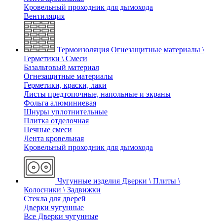
Кровельный проходник для дымохода
Вентиляция
Термоизоляция
Огнезащитные материалы \
Герметики \ Смеси
Базальтовый материал
Огнезащитные материалы
Герметики, краски, лаки
Листы предтопочные, напольные и экраны
Фольга алюминиевая
Шнуры уплотнительные
Плитка отделочная
Печные смеси
Лента кровельная
Кровельный проходник для дымохода
Чугунные изделия
Дверки \ Плиты \
Колосники \ Задвижки
Стекла для дверей
Дверки чугунные
Все Дверки чугунные