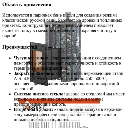
Область применения
Используется в парилках бань и саун для создания режима
классической русской бани. Работает на дровах и топливных
брикетах. Конструкция с выносным туннелем позволяет
вынести топку в смежное помещение, сохраняя чистоту в
парной.
Преимущества
Чугунная топка:
сборная конструкция с соединением
паз-гребень обеспечивает герметичность и стойкость к
термическим деформациям.
Закрытая каменка:
выполнена из нержавеющей стали
AISI 430 (4 мм), нагревает камни до 450–500°C,
оснащена двумя заливными воронками и поворотной
заслонкой.
Система чистого стекла:
дверца со стеклом 4 мм имеет
верхнюю и нижнюю системы подачи воздуха,
предотвращающие копоть.
Вторичный дожиг:
каналы подачи воздуха в верхнюю
зону камеры обеспечивают полное сгорание газов и
повышение эффективности.