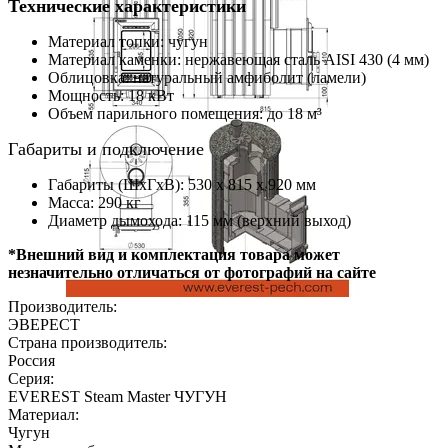
Технические характеристики
Материал топки: чугун
Материал каменки: нержавеющая сталь AISI 430 (4 мм)
Облицовка: натуральный амфиболит (ламели)
Мощность: 18 кВт
Объем парильного помещения: до 18 м³
Габариты и подключение
Габариты (ШхГхВ): 530 х 815 х 920 мм
Масса: 290 кг
Диаметр дымохода: 115 мм (верхний выход)
*Внешний вид и комплектация товара может
незначительно отличаться от фотографий на сайте
Производитель:
ЭВЕРЕСТ
Страна производитель:
Россия
Серия:
EVEREST Steam Master ЧУГУН
Материал:
Чугун