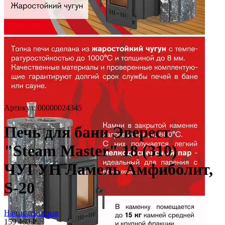
Артикул:
00000024345
Печь для бани Эверест
"Steam Master" 18 (310)
ЧУГУН Ламель Амфиболит,
S-20
Написать отзыв
159 460
Р