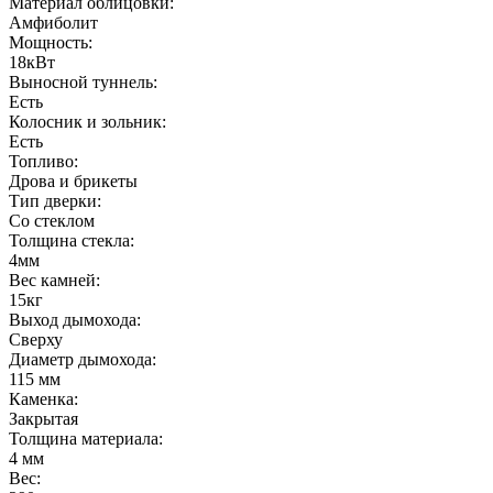
Материал облицовки:
Амфиболит
Мощность:
18
кВт
Выносной туннель:
Есть
Колосник и зольник:
Есть
Топливо:
Дрова и брикеты
Тип дверки:
Со стеклом
Толщина стекла:
4
мм
Вес камней:
15
кг
Выход дымохода:
Сверху
Диаметр дымохода:
115
мм
Каменка:
Закрытая
Толщина материала:
4
мм
Вес: