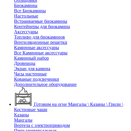
Облицовки
Биокамины
Все Биокамины
Настольные
Встраиваемые биокамины
Контейнеры для биокамина
Аксессуары
Топливо для биокаминов
Вентиляционные решетки
Каминные аксессуары
Все Каминные аксессуары
Каминный набор
Дровницы
Экран для камина
Часы настенные
Кованые подсвечники
Дополнительное оборудование
Готовим на огне
Мангалы \ Казаны \ Грили \
Костровые чаши
Казаны
Мангалы
Вертела с электроприводом
Печи универсальные