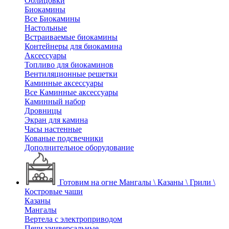
Облицовки
Биокамины
Все Биокамины
Настольные
Встраиваемые биокамины
Контейнеры для биокамина
Аксессуары
Топливо для биокаминов
Вентиляционные решетки
Каминные аксессуары
Все Каминные аксессуары
Каминный набор
Дровницы
Экран для камина
Часы настенные
Кованые подсвечники
Дополнительное оборудование
Готовим на огне
Мангалы \ Казаны \ Грили \
Костровые чаши
Казаны
Мангалы
Вертела с электроприводом
Печи универсальные