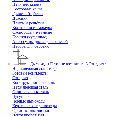
Печи для казана
Костровые чаши
Грили и барбекю
Духовки
Плиты и решётки
Коптильни и смокеры
Сковороды (чугунные)
Горшки (чугунные)
Аксессуары для садовых печей
Наборы для барбекю
Дымоходы
Готовые комплекты \ Сэндвич \
Нержавеющая сталь и др.
Готовые комплекты
Сэндвич
Конструкционная сталь
Нержавеющая сталь
Оцинкованная сталь
Чугунные
Черные дымоходы
Керамические дымоходы
Средства для чистки
Лента кровельная