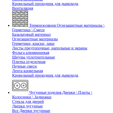
Кровельный проходник для дымохода
Вентиляция
Термоизоляция
Огнезащитные материалы \
Герметики \ Смеси
Базальтовый материал
Огнезащитные материалы
Герметики, краски, лаки
Листы предтопочные, напольные и экраны
Фольга алюминиевая
Шнуры уплотнительные
Плитка отделочная
Печные смеси
Лента кровельная
Кровельный проходник для дымохода
Чугунные изделия
Дверки \ Плиты \
Колосники \ Задвижки
Стекла для дверей
Дверки чугунные
Все Дверки чугунные