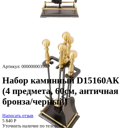
Артикул:
00000000390
Набор каминный D15160АК
(4 предмета, 60см, античная
бронза/черный)
Написать отзыв
5 840
Р
Уточнить наличие по телефону