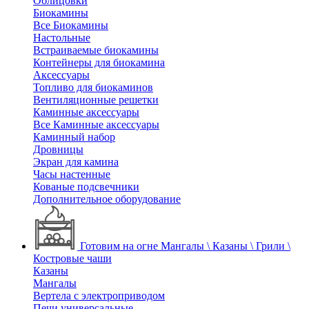
Облицовки
Биокамины
Все Биокамины
Настольные
Встраиваемые биокамины
Контейнеры для биокамина
Аксессуары
Топливо для биокаминов
Вентиляционные решетки
Каминные аксессуары
Все Каминные аксессуары
Каминный набор
Дровницы
Экран для камина
Часы настенные
Кованые подсвечники
Дополнительное оборудование
Готовим на огне
Мангалы \ Казаны \ Грили \
Костровые чаши
Казаны
Мангалы
Вертела с электроприводом
Печи универсальные