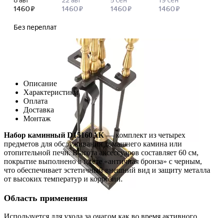
Описание
Характеристики
Оплата
Доставка
Монтаж
Набор каминный D15160АК
— комплект из четырех
предметов для обслуживания домашнего камина или
отопительной печи. Высота аксессуаров составляет 60 см,
покрытие выполнено в цвете «античная бронза» с черным,
что обеспечивает эстетичный внешний вид и защиту металла
от высоких температур и коррозии.
Область применения
Используется для ухода за очагом как во время активного