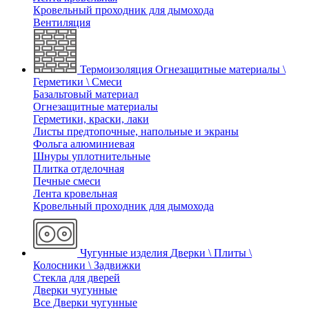
Кровельный проходник для дымохода
Вентиляция
Термоизоляция
Огнезащитные материалы \
Герметики \ Смеси
Базальтовый материал
Огнезащитные материалы
Герметики, краски, лаки
Листы предтопочные, напольные и экраны
Фольга алюминиевая
Шнуры уплотнительные
Плитка отделочная
Печные смеси
Лента кровельная
Кровельный проходник для дымохода
Чугунные изделия
Дверки \ Плиты \
Колосники \ Задвижки
Стекла для дверей
Дверки чугунные
Все Дверки чугунные