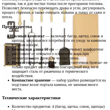
горения, так и для чистки топки после прогорания топлива.
Позволяет безопасно перемещать дрова и угли, регулировать
процесс горения, а также очищать зольник и топку от сажи и
пепла.
Преимущества
Полный комплект
— включает багор, щетку, совок и
щипцы, закрывая все потребности по уходу за камином
в одном наборе.
Безопасная длина 60 см
— обеспечивает комфортное
расстояние от открытого пламени и жара при
перемешивании дров или чистке топки.
Износостойкое покрытие
— цвет «античная бронза» не
только придает аксессуарам благородный вид, но и
защищает сталь от ржавчины и термического
воздействия.
Компактное хранение
— набор удобно размещается на
подставке возле портала камина, не занимая много
места.
Технические характеристики
Количество предметов: 4 (багор, щетка, совок, щипцы)