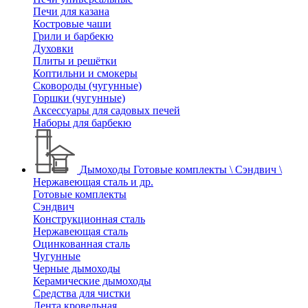
Печи для казана
Костровые чаши
Грили и барбекю
Духовки
Плиты и решётки
Коптильни и смокеры
Сковороды (чугунные)
Горшки (чугунные)
Аксессуары для садовых печей
Наборы для барбекю
Дымоходы
Готовые комплекты \ Сэндвич \
Нержавеющая сталь и др.
Готовые комплекты
Сэндвич
Конструкционная сталь
Нержавеющая сталь
Оцинкованная сталь
Чугунные
Черные дымоходы
Керамические дымоходы
Средства для чистки
Лента кровельная